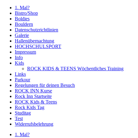
1. Mal?
Bistro/Shop
Boldies
Bouldern
Datenschutzrichtlinien
Galerie
Hallenübernachtung
HOCHSCHULSPORT
Impressum
Info
Kids
ROCK KIDS & TEENS Wöchentliches Training
Links
Parkour
Regelungen für deinen Besuch
ROCK INN Kurse
Rock Inn Startseite
ROCK Kids & Teens
Rock Kids Tag
Studitag
Test
Widerrufsbelehrung
1. Mal?