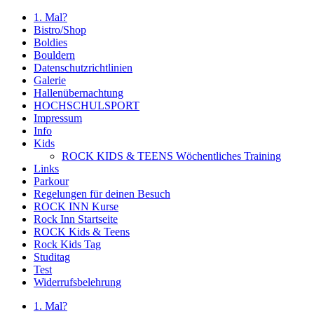
1. Mal?
Bistro/Shop
Boldies
Bouldern
Datenschutzrichtlinien
Galerie
Hallenübernachtung
HOCHSCHULSPORT
Impressum
Info
Kids
ROCK KIDS & TEENS Wöchentliches Training
Links
Parkour
Regelungen für deinen Besuch
ROCK INN Kurse
Rock Inn Startseite
ROCK Kids & Teens
Rock Kids Tag
Studitag
Test
Widerrufsbelehrung
1. Mal?