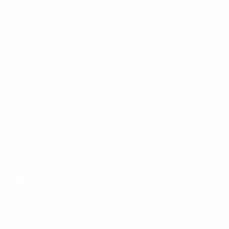
ROCK INN
Boulderhalle Würzburg
Ohmstraße 6
97076 Würzburg
Tel: 0931 - 466 213 00
info@rockinn-wuerzburg.de
HOME
INFO
GALERIE
IMPRESSUM