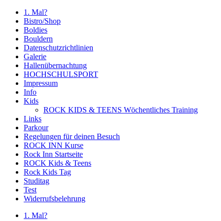
1. Mal?
Bistro/Shop
Boldies
Bouldern
Datenschutzrichtlinien
Galerie
Hallenübernachtung
HOCHSCHULSPORT
Impressum
Info
Kids
ROCK KIDS & TEENS Wöchentliches Training
Links
Parkour
Regelungen für deinen Besuch
ROCK INN Kurse
Rock Inn Startseite
ROCK Kids & Teens
Rock Kids Tag
Studitag
Test
Widerrufsbelehrung
1. Mal?