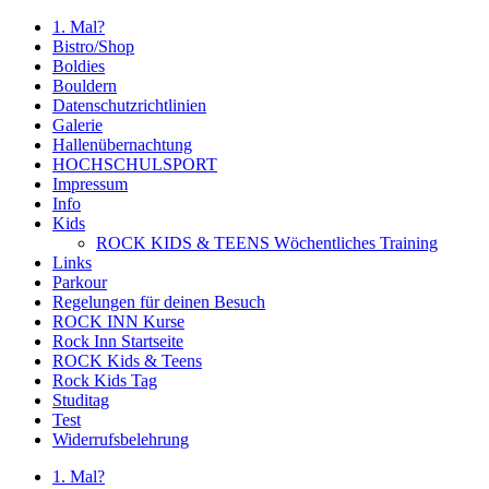
1. Mal?
Bistro/Shop
Boldies
Bouldern
Datenschutzrichtlinien
Galerie
Hallenübernachtung
HOCHSCHULSPORT
Impressum
Info
Kids
ROCK KIDS & TEENS Wöchentliches Training
Links
Parkour
Regelungen für deinen Besuch
ROCK INN Kurse
Rock Inn Startseite
ROCK Kids & Teens
Rock Kids Tag
Studitag
Test
Widerrufsbelehrung
1. Mal?