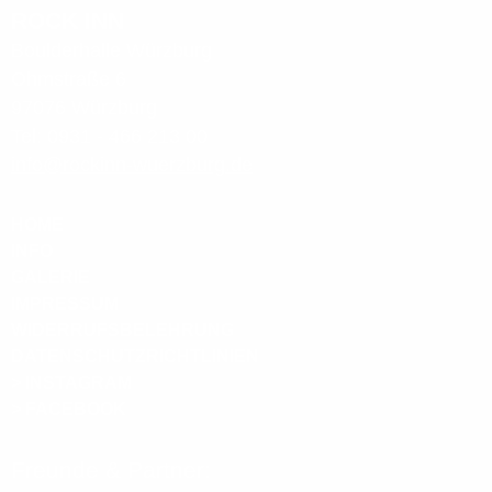
ROCK INN
Boulderhalle Würzburg
Ohmstraße 6
97076 Würzburg
Tel: 0931 - 466 213 00
info@rockinn-wuerzburg.de
HOME
INFO
GALERIE
IMPRESSUM
WIDERRUFSBELEHRUNG
DATENSCHUTZRICHTLINIEN
> INSTAGRAM
> FACEBOOK
Freunde & Partner: