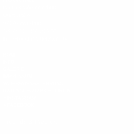
NEUE BOULDER
Boulderhalle Würzburg
Ohmstraße 6
97076 Würzburg
YOGA
Tel: 0931 - 466 213 00
info@rockinn-wuerzburg.de
PARKOUR
HOME
WAS IST PARKOUR?
INFO
KURSE
GALERIE
IMPRESSUM
WIDERRUFSBELEHRUNG
KIDS
DATENSCHUTZRICHTLINIEN
> INSTAGRAM
SICHERHEIT
> FACEBOOK
KINDERGEBURTSTAG
Freunde & Partner:
KURSE