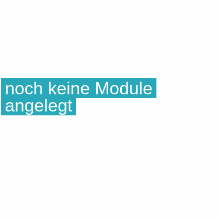
1. MAL?
noch keine Module
angelegt
BOULDERN
WAS IST BOULDERN?
SCHWIERIGKEITEN
KURSE
FOKUS WORKSHOPS
BOLDIES
ROCK INN