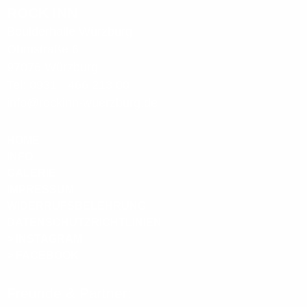
ROCK INN
Boulderhalle Würzburg
Ohmstraße 6
97076 Würzburg
Tel: 0931 - 466 213 00
info@rockinn-wuerzburg.de
HOME
INFO
GALERIE
IMPRESSUM
WIDERRUFSBELEHRUNG
DATENSCHUTZRICHTLINIEN
> INSTAGRAM
> FACEBOOK
Freunde & Partner: