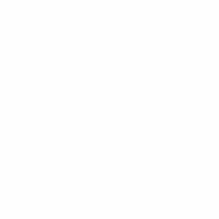
ROCK INN
Boulderhalle Würzburg
Ohmstraße 6
97076 Würzburg
Tel: 0931 - 466 213 00
info@rockinn-wuerzburg.de
HOME
INFO
GALERIE
IMPRESSUM
WIDERRUFSBELEHRUNG
DATENSCHUTZRICHTLINIEN
> INSTAGRAM
> FACEBOOK
Freunde & Partner: